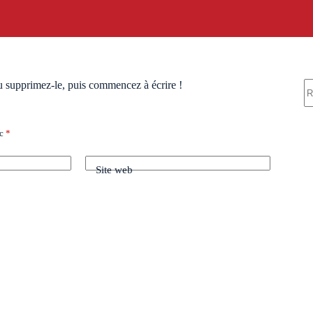
A
u supprimez-le, puis commencez à écrire !
ré
ec
*
Té
Site web