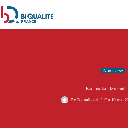
Passer
au
contenu
Non classé
Bonjour tout le monde 
By
Biqualite44
On
10 mai 2