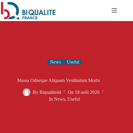
Passer
au
contenu
News
Useful
Massa Odneque Aliquam Vestibulum Morbi
By
Biqualite44
On
18 août 2020
In
News
,
Useful