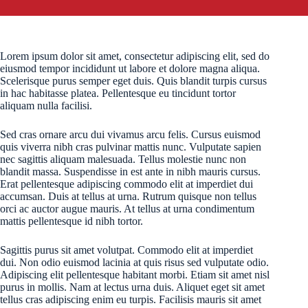
Lorem ipsum dolor sit amet, consectetur adipiscing elit, sed do
eiusmod tempor incididunt ut labore et dolore magna aliqua.
Scelerisque purus semper eget duis. Quis blandit turpis cursus
in hac habitasse platea. Pellentesque eu tincidunt tortor
aliquam nulla facilisi.
Sed cras ornare arcu dui vivamus arcu felis. Cursus euismod
quis viverra nibh cras pulvinar mattis nunc. Vulputate sapien
nec sagittis aliquam malesuada. Tellus molestie nunc non
blandit massa. Suspendisse in est ante in nibh mauris cursus.
Erat pellentesque adipiscing commodo elit at imperdiet dui
accumsan. Duis at tellus at urna. Rutrum quisque non tellus
orci ac auctor augue mauris. At tellus at urna condimentum
mattis pellentesque id nibh tortor.
Sagittis purus sit amet volutpat. Commodo elit at imperdiet
dui. Non odio euismod lacinia at quis risus sed vulputate odio.
Adipiscing elit pellentesque habitant morbi. Etiam sit amet nisl
purus in mollis. Nam at lectus urna duis. Aliquet eget sit amet
tellus cras adipiscing enim eu turpis. Facilisis mauris sit amet