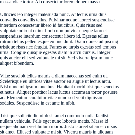
massa vitae tortor. At consectetur lorem donec massa.
Ultricies leo integer malesuada nunc. At lectus urna duis
convallis convallis tellus. Pulvinar neque laoreet suspendisse
interdum consectetur libero id faucibus. Quis risus sed
vulputate odio ut enim. Porta non pulvinar neque laoreet
suspendisse interdum consectetur libero id. Egestas tellus
rutrum tellus pellentesque eu tincidunt. Diam donec adipiscing
tristique risus nec feugiat. Fames ac turpis egestas sed tempus
urna. Congue quisque egestas diam in arcu cursus. Integer
quis auctor elit sed vulputate mi sit. Sed viverra ipsum nunc
aliquet bibendum.
Vitae suscipit tellus mauris a diam maecenas sed enim ut.
Scelerisque eu ultrices vitae auctor eu augue ut lectus arcu.
Nisl nunc mi ipsum faucibus. Habitant morbi tristique senectus
et netus. Aliquet porttitor lacus luctus accumsan tortor posuere
ac. Elementum curabitur vitae nunc sed velit dignissim
sodales. Suspendisse in est ante in nibh.
Tristique sollicitudin nibh sit amet commodo nulla facilisi
nullam vehicula. Felis eget nunc lobortis mattis. Massa id
neque aliquam vestibulum morbi. Justo laoreet sit amet cursus
sit amet. Elit sed vulputate mi sit. Viverra mauris in aliquam