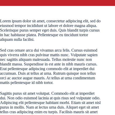
Lorem ipsum dolor sit amet, consectetur adipiscing elit, sed do
eiusmod tempor incididunt ut labore et dolore magna aliqua.
Scelerisque purus semper eget duis. Quis blandit turpis cursus
in hac habitasse platea. Pellentesque eu tincidunt tortor
aliquam nulla facilisi.
Sed cras ornare arcu dui vivamus arcu felis. Cursus euismod
quis viverra nibh cras pulvinar mattis nunc. Vulputate sapien
nec sagittis aliquam malesuada. Tellus molestie nunc non
blandit massa. Suspendisse in est ante in nibh mauris cursus.
Erat pellentesque adipiscing commodo elit at imperdiet dui
accumsan. Duis at tellus at urna. Rutrum quisque non tellus
orci ac auctor augue mauris. At tellus at urna condimentum
mattis pellentesque id nibh tortor.
Sagittis purus sit amet volutpat. Commodo elit at imperdiet
dui. Non odio euismod lacinia at quis risus sed vulputate odio.
Adipiscing elit pellentesque habitant morbi. Etiam sit amet nisl
purus in mollis. Nam at lectus urna duis. Aliquet eget sit amet
tellus cras adipiscing enim eu turpis. Facilisis mauris sit amet