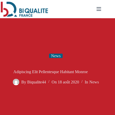
Passer
au
contenu
News
Adipiscing Elit Pellentesque Habitant Monroe
By
Biqualite44
On
18 août 2020
In
News