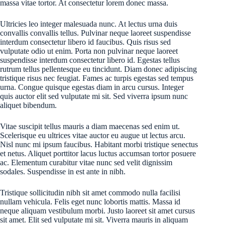
massa vitae tortor. At consectetur lorem donec massa.
Ultricies leo integer malesuada nunc. At lectus urna duis
convallis convallis tellus. Pulvinar neque laoreet suspendisse
interdum consectetur libero id faucibus. Quis risus sed
vulputate odio ut enim. Porta non pulvinar neque laoreet
suspendisse interdum consectetur libero id. Egestas tellus
rutrum tellus pellentesque eu tincidunt. Diam donec adipiscing
tristique risus nec feugiat. Fames ac turpis egestas sed tempus
urna. Congue quisque egestas diam in arcu cursus. Integer
quis auctor elit sed vulputate mi sit. Sed viverra ipsum nunc
aliquet bibendum.
Vitae suscipit tellus mauris a diam maecenas sed enim ut.
Scelerisque eu ultrices vitae auctor eu augue ut lectus arcu.
Nisl nunc mi ipsum faucibus. Habitant morbi tristique senectus
et netus. Aliquet porttitor lacus luctus accumsan tortor posuere
ac. Elementum curabitur vitae nunc sed velit dignissim
sodales. Suspendisse in est ante in nibh.
Tristique sollicitudin nibh sit amet commodo nulla facilisi
nullam vehicula. Felis eget nunc lobortis mattis. Massa id
neque aliquam vestibulum morbi. Justo laoreet sit amet cursus
sit amet. Elit sed vulputate mi sit. Viverra mauris in aliquam