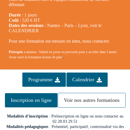
débutant
Durée
: 1 jours
Coût
: 520 € HT
Dates des sessions
: Nantes – Paris – Lyon, voir le
CALENDRIER
Pour une formation sur-mesure en intra, nous contacter.
Prérequis
a minima : Salarié en poste ou pressenti pour y accéder dans l’année.
.
Avoir suivi la formation lecture de plan
Programme
Calendrier
Inscription en ligne
Voir nos autres formations
Modalités d’inscription
: Préinscription en ligne ou nous contacter au
02.28.03.29.51
Modalités pédagogiques
: Présentiel, participatif, contextualisé via des