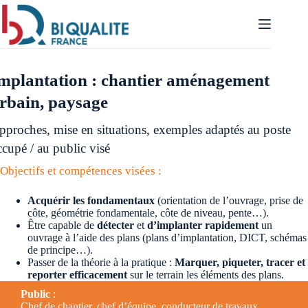
Passer
au
contenu
mplantation : chantier aménagement
rbain, paysage
pproches, mise en situations, exemples adaptés au poste
ccupé / au public visé
Objectifs et compétences visées :
Acquérir les fondamentaux
(orientation de l’ouvrage, prise de
côte, géométrie fondamentale, côte de niveau, pente…).
Être capable de
détecter
et
d’implanter rapidement
un
ouvrage à l’aide des plans (plans d’implantation, DICT, schémas
de principe…).
Passer de la théorie à la pratique :
Marquer, piqueter, tracer et
reporter efficacement
sur le terrain les éléments des plans.
Public
:
Chef de chantier, chef d’équipe, conducteur de travaux